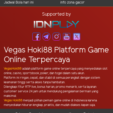
Jadwal Bola hari ini
info zona gacor
Supported by
Vegas Hoki88 Platform Game
Online Terpercaya
VegasHoki88
adalah platform game online terpercaya yang menyediakan slot
online, casino, sportsbook, poker, dan togel dalam satu akun.
Platform ini ringan, cepat, dan stabil di semua perangkat dengan sistem
keamanan tinggi serta akses tanpa hambatan.
Dilengkapi fitur RTP live, bonus harian, promo menarik, serta layanan
customer service 24 jam untuk mendukung pengalaman bermain yang
maksimal.
Vegas Hoki88
menjadi pilihan pemain game online di Indonesia karena
menyediakan hiburan lengkap, praktis, dan mudah diakses kapan saja.