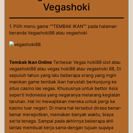
Vegashoki
1. Pilih menu game ""TEMBAK IKAN"" pada halaman
beranda Vegashoki88 atau vegashoki
Tembak Ikan Online
Terbesar Vegas hoki88 slot atau
vegashoki88 atau vegas hoki88 atau vegashoki 88, Di
sepuluh tahun yang lalu beberapa orang yang ingin
mainkan game tembak ikan haruslah berkunjung ke
situs casino las vegas. Khususnya untuk bettor Asia
seperti Indonesia yang negaranya melarang kegiatan
taruhan. Hal ini mewajibkan mereka untuk pergi ke
kasino luar negeri. Di mana hal tersebut dirasa benar-
benar merepotkan, memakan banyak waktu, biaya
serta tenaga. Sampai pada akhirnya beberapa ahli
lantas membuat kerja sama dengan tujuan supaya