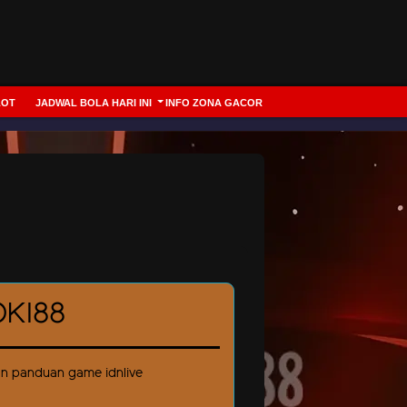
LOT
JADWAL BOLA HARI INI
INFO ZONA GACOR
OKI88
n panduan game idnlive