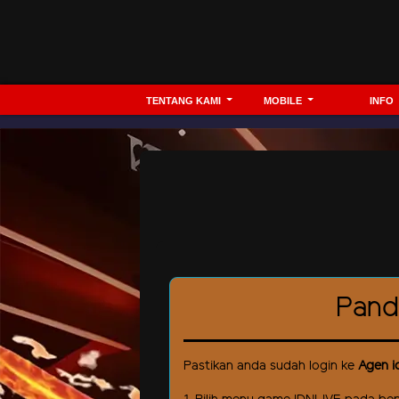
TENTANG KAMI
MOBILE
INFO
Pand
Pastikan anda sudah login ke
Agen i