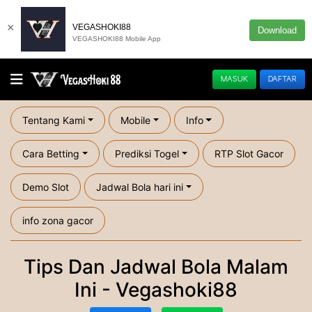
×
VEGASHOKI88
Download
VEGASHOKI88 Mobile App
MASUK
DAFTAR
Tentang Kami
Mobile
Info
Cara Betting
Prediksi Togel
RTP Slot Gacor
Demo Slot
Jadwal Bola hari ini
info zona gacor
Tips Dan Jadwal Bola Malam
Ini - Vegashoki88