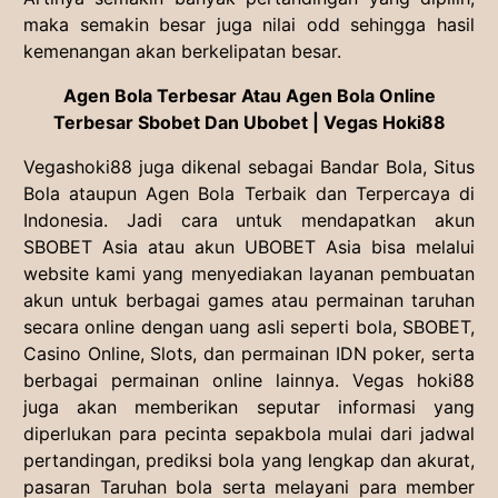
maka semakin besar juga nilai odd sehingga hasil
kemenangan akan berkelipatan besar.
Agen Bola Terbesar Atau Agen Bola Online
Terbesar Sbobet Dan Ubobet | Vegas Hoki88
Vegashoki88 juga dikenal sebagai Bandar Bola, Situs
Bola ataupun Agen Bola Terbaik dan Terpercaya di
Indonesia. Jadi cara untuk mendapatkan akun
SBOBET Asia atau akun UBOBET Asia bisa melalui
website kami yang menyediakan layanan pembuatan
akun untuk berbagai games atau permainan taruhan
secara online dengan uang asli seperti bola, SBOBET,
Casino Online, Slots, dan permainan IDN poker, serta
berbagai permainan online lainnya. Vegas hoki88
juga akan memberikan seputar informasi yang
diperlukan para pecinta sepakbola mulai dari jadwal
pertandingan, prediksi bola yang lengkap dan akurat,
pasaran Taruhan bola serta melayani para member