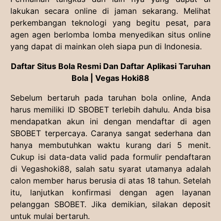
lakukan secara online di jaman sekarang. Melihat
perkembangan teknologi yang begitu pesat, para
agen agen berlomba lomba menyedikan situs online
yang dapat di mainkan oleh siapa pun di Indonesia.
Daftar Situs Bola Resmi Dan Daftar Aplikasi Taruhan
Bola | Vegas Hoki88
Sebelum bertaruh pada taruhan bola online, Anda
harus memiliki ID SBOBET terlebih dahulu. Anda bisa
mendapatkan akun ini dengan mendaftar di agen
SBOBET terpercaya. Caranya sangat sederhana dan
hanya membutuhkan waktu kurang dari 5 menit.
Cukup isi data-data valid pada formulir pendaftaran
di Vegashoki88, salah satu syarat utamanya adalah
calon member harus berusia di atas 18 tahun. Setelah
itu, lanjutkan konfirmasi dengan agen layanan
pelanggan SBOBET. Jika demikian, silakan deposit
untuk mulai bertaruh.