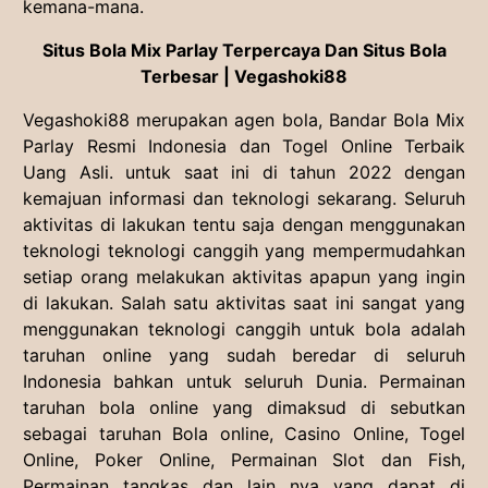
kemana-mana.
Situs Bola Mix Parlay Terpercaya Dan Situs Bola
Terbesar | Vegashoki88
Vegashoki88 merupakan agen bola, Bandar Bola Mix
Parlay Resmi Indonesia dan Togel Online Terbaik
Uang Asli. untuk saat ini di tahun 2022 dengan
kemajuan informasi dan teknologi sekarang. Seluruh
aktivitas di lakukan tentu saja dengan menggunakan
teknologi teknologi canggih yang mempermudahkan
setiap orang melakukan aktivitas apapun yang ingin
di lakukan. Salah satu aktivitas saat ini sangat yang
menggunakan teknologi canggih untuk bola adalah
taruhan online yang sudah beredar di seluruh
Indonesia bahkan untuk seluruh Dunia. Permainan
taruhan bola online yang dimaksud di sebutkan
sebagai taruhan Bola online, Casino Online, Togel
Online, Poker Online, Permainan Slot dan Fish,
Permainan tangkas dan lain nya yang dapat di