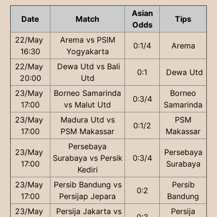
Asian
Date
Match
Tips
Odds
22/May
Arema vs PSIM
0:1/4
Arema
16:30
Yogyakarta
22/May
Dewa Utd vs Bali
0:1
Dewa Utd
20:00
Utd
23/May
Borneo Samarinda
Borneo
0:3/4
17:00
vs Malut Utd
Samarinda
23/May
Madura Utd vs
PSM
0:1/2
17:00
PSM Makassar
Makassar
Persebaya
23/May
Persebaya
Surabaya vs Persik
0:3/4
17:00
Surabaya
Kediri
23/May
Persib Bandung vs
Persib
0:2
17:00
Persijap Jepara
Bandung
23/May
Persija Jakarta vs
Persija