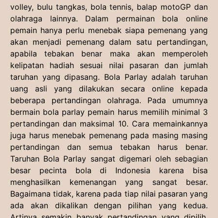
volley, bulu tangkas, bola tennis, balap motoGP dan
olahraga lainnya. Dalam permainan bola online
pemain hanya perlu menebak siapa pemenang yang
akan menjadi pemenang dalam satu pertandingan,
apabila tebakan benar maka akan memperoleh
kelipatan hadiah sesuai nilai pasaran dan jumlah
taruhan yang dipasang. Bola Parlay adalah taruhan
uang asli yang dilakukan secara online kepada
beberapa pertandingan olahraga. Pada umumnya
bermain bola parlay pemain harus memilih minimal 3
pertandingan dan maksimal 10. Cara memainkannya
juga harus menebak pemenang pada masing masing
pertandingan dan semua tebakan harus benar.
Taruhan Bola Parlay sangat digemari oleh sebagian
besar pecinta bola di Indonesia karena bisa
menghasilkan kemenangan yang sangat besar.
Bagaimana tidak, karena pada tiap nilai pasaran yang
ada akan dikalikan dengan pilihan yang kedua.
Artinya semakin banyak pertandingan yang dipilih,