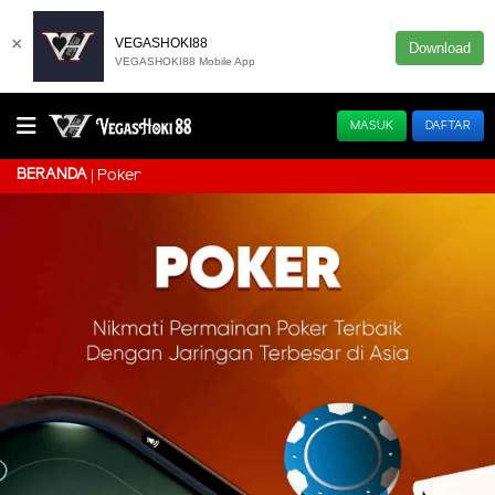
×
VEGASHOKI88
Download
VEGASHOKI88 Mobile App
MASUK
DAFTAR
BERANDA
Poker