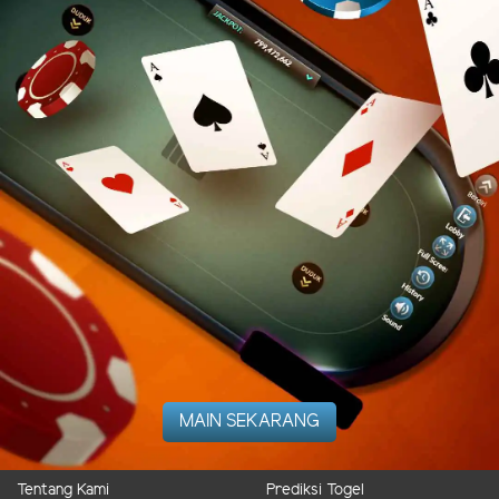
MAIN SEKARANG
Tentang Kami
Prediksi Togel